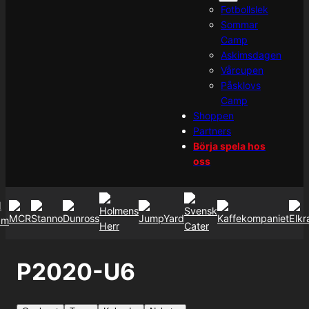
Fotbollslek
Sommar
Camp
Askimsdagen
Vårcupen
Påsklovs
Camp
Shoppen
Partners
Börja spela hos
oss
P2020-U6