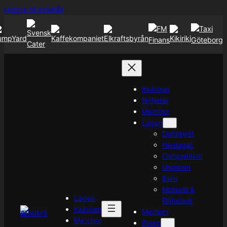
Hoppa
Hoppa till innehåll
till
innehåll
Klubben
Nyheter
Matcher
Lagen
Damlaget
Herrlaget
Competition
Ungdom
Barn
Motions &
Lagen
Gåfotboll
Klubben
Medlem
Matcher
Event