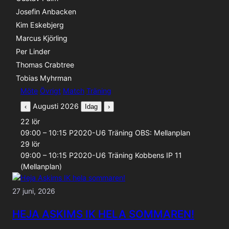
Josefin Anbacken
Kim Eskebjerg
Marcus Kjörling
Per Linder
Thomas Crabtree
Tobias Myhrman
Aktivitetstyp
Möte
Övrigt
Match
Träning
Augusti 2026
‹
Idag
›
22
lör
09:00 – 10:15
P2020-U6
Träning
OBS: Mellanplan
29
lör
09:00 – 10:15
P2020-U6
Träning
Kobbens IP 11
(Mellanplan)
27 juni, 2026
HEJA ASKIMS IK HELA SOMMAREN!