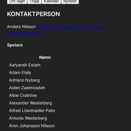
Om laget
Trupp
Kalender
Nyheter
KONTAKTPERSON
Anders Nilsson
0732094151
andnil84@hotmail.com
Intresseanmälan
Spelare
Namn
Aaryansh Estam
Adam Elsily
Adriano Nyberg
Aiden Zaeimzadeh
Albie Crabtree
Alexander Westerberg
Alfred Löwenadler Palm
Antonio Westerberg
Aron Johansson Nilsson