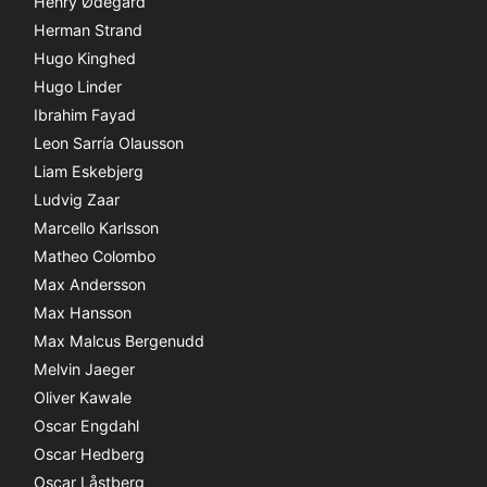
Henry Ødegård
Herman Strand
Hugo Kinghed
Hugo Linder
Ibrahim Fayad
Leon Sarría Olausson
Liam Eskebjerg
Ludvig Zaar
Marcello Karlsson
Matheo Colombo
Max Andersson
Max Hansson
Max Malcus Bergenudd
Melvin Jaeger
Oliver Kawale
Oscar Engdahl
Oscar Hedberg
Oscar Låstberg