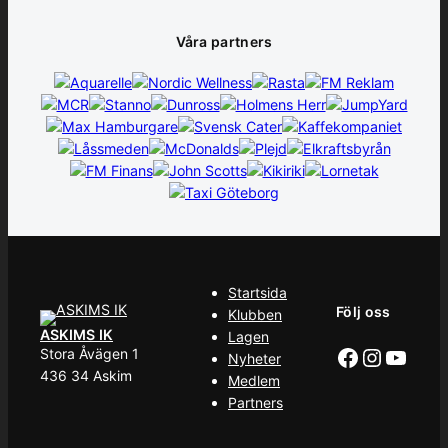
Våra partners
Startsida
Följ oss
Klubben
ASKIMS IK
Lagen
Facebook
Instag
YouT
Stora Åvägen 1
Nyheter
436 34 Askim
Medlem
Partners