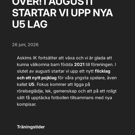
ÖVER! I AUGUSTI
STARTAR VI UPP NYA
U5 LAG
26 juni, 2026
Askims IK fortsätter att växa och vi är glada att
kunna välkomna barn födda
2021
till föreningen. I
slutet av augusti startar vi upp ett nytt
flicklag
och ett nytt pojklag
för våra yngsta spelare, även
kallat
U5
. Fokus kommer att ligga på
rörelseglädje, lek, gemenskap och att på ett roligt
sätt få upptäcka fotbollen tillsammans med nya
kompisar.
Träningstider