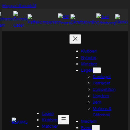
Hoppa
Hoppa till innehåll
till
innehåll
Klubben
Nyheter
Matcher
Lagen
Damlaget
Herrlaget
Competition
Ungdom
Barn
Motions &
Lagen
Gåfotboll
Klubben
Medlem
Matcher
Event