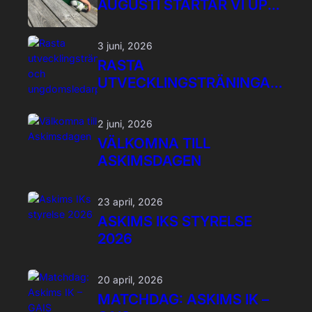
AUGUSTI STARTAR VI UPP
NYA U5 LAG
3 juni, 2026
RASTA
UTVECKLINGSTRÄNINGAR
OCH
UNGDOMSLEDARPROGRA
2 juni, 2026
M
VÄLKOMNA TILL
ASKIMSDAGEN
23 april, 2026
ASKIMS IKS STYRELSE
2026
20 april, 2026
MATCHDAG: ASKIMS IK –