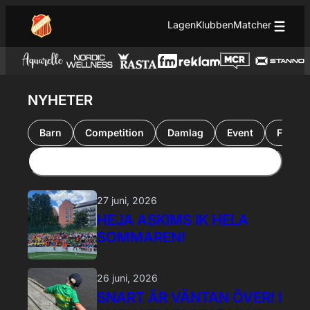
Hoppa till innehåll
Hoppa
Lagen
Klubben
Matcher
till
innehåll
NYHETER
Barn
Competition
Damlag
Event
Futsal
27 juni, 2026
HEJA ASKIMS IK HELA
SOMMAREN!
26 juni, 2026
SNART ÄR VÄNTAN ÖVER! I