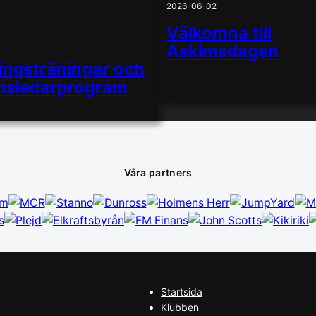
2026-06-02
Välkomna till
Askimsdagen
ingsträningar och
sledarprogram
Våra partners
Startsida
Klubben