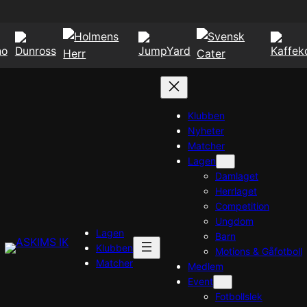
Klubben
Nyheter
Matcher
Lagen
Damlaget
Herrlaget
Competition
Ungdom
Lagen
Barn
Klubben
Motions & Gåfotboll
Matcher
Medlem
Event
Fotbollslek