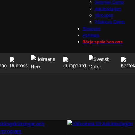
Sommar Camp
Askimsdagen
Vårcupen
Påsklovs Camp
Shoppen
Partners
Börja spela hos oss