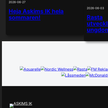
2026-06-27
2026-06-03
Heja Askims IK hela
Rasta
sommaren!
utveckl
ungdom