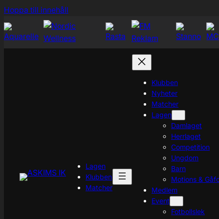
Hoppa
Hoppa till innehåll
till
innehåll
Klubben
Nyheter
Matcher
Lagen
Damlaget
Herrlaget
Competition
Ungdom
Lagen
Barn
Klubben
Motions & Gåfo
Matcher
Medlem
Event
Fotbollslek