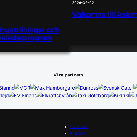
2026-06-02
Välkomna till Ask
ingsträningar och
sledarprogram
Våra partners
Startsida
Klubben