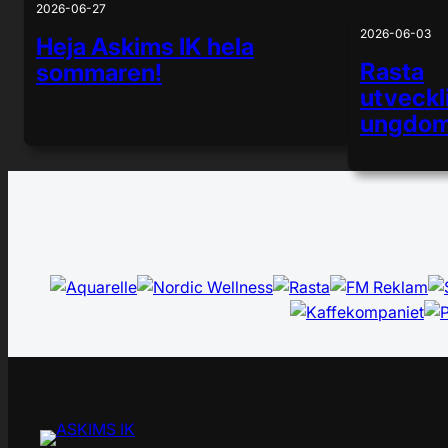
2026-06-27
2026-06-03
Heja Askims IK hela
Rasta
sommaren!
utveckl
ungdom