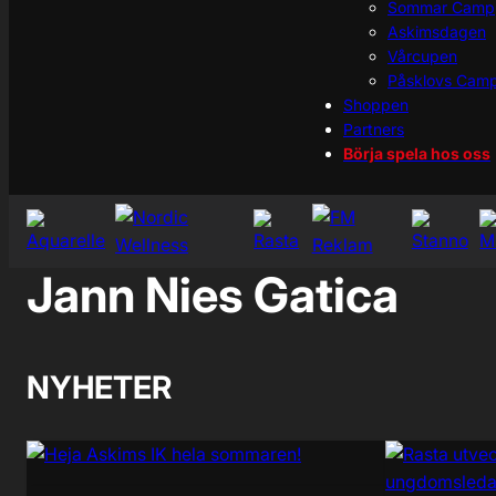
Sommar Camp
Askimsdagen
Vårcupen
Påsklovs Cam
Shoppen
Partners
Börja spela hos oss
Jann Nies Gatica
NYHETER