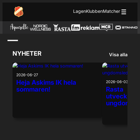
Hoppa till innehåll
Hoppa
Lagen
Klubben
Matcher
till
innehåll
—
NYHETER
Visa alla
2026-06-27
Heja Askims IK hela
2026-06-03
sommaren!
Rasta
utveckling
ungdomsle