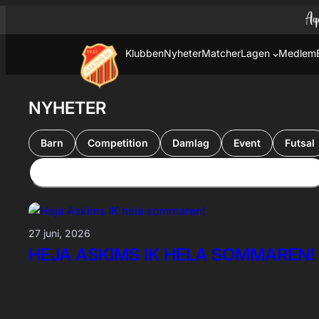
Hoppa till innehåll
Hoppa
till
innehåll
Klubben
Nyheter
Matcher
Lagen
Medlem
NYHETER
Barn
Competition
Damlag
Event
Futsal
27 juni, 2026
HEJA ASKIMS IK HELA SOMMAREN!