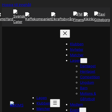
Hoppa
Hoppa till innehåll
till
innehåll
Klubben
Nyheter
Matcher
Lagen
Damlaget
Herrlaget
Competition
Ungdom
Barn
Motions &
Lagen
Gåfotboll
Klubben
Medlem
Matcher
Event