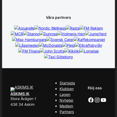
Våra partners
Startsida
Följ oss
Klubben
ASKIMS IK
Lagen
Facebook
Instag
YouT
Stora Åvägen 1
Nyheter
436 34 Askim
Medlem
Partners