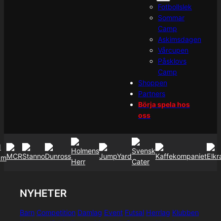
Fotbollslek
Sommar
Camp
Askimsdagen
Vårcupen
Påsklovs
Camp
Shoppen
Partners
Börja spela hos
oss
NYHETER
Barn
Competition
Damlag
Event
Futsal
Herrlag
Klubben