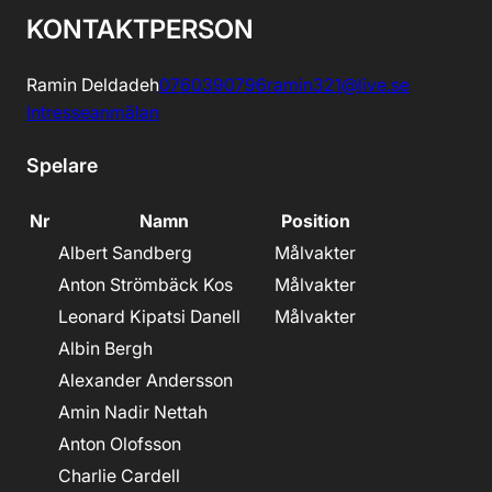
KONTAKTPERSON
Ramin Deldadeh
0760390796
ramin321@live.se
Intresseanmälan
Spelare
Nr
Namn
Position
Albert Sandberg
Målvakter
Anton Strömbäck Kos
Målvakter
Leonard Kipatsi Danell
Målvakter
Albin Bergh
Alexander Andersson
Amin Nadir Nettah
Anton Olofsson
Charlie Cardell