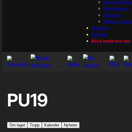
Sommar Camp
Askimsdagen
Vårcupen
Påsklovs Cam
Shoppen
Partners
Börja spela hos oss
PU19
Om laget
Trupp
Kalender
Nyheter