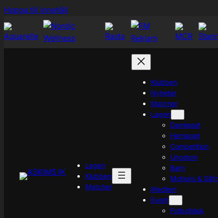
Hoppa
Hoppa till innehåll
till
innehåll
Klubben
Nyheter
Matcher
Lagen
Damlaget
Herrlaget
Competition
Ungdom
Lagen
Barn
Klubben
Motions & Gåfo
Matcher
Medlem
Event
Fotbollslek