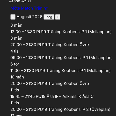
Arash Azizi
Aktivitetstyp
Möte
Match
Träning
Augusti 2026
‹
Idag
›
3
mån
12:00 – 13:30
PU19
Träning
Kobbens IP 1 (Mellanplan)
3
mån
20:00 – 21:30
PU19
Träning
Kobben Övre
4
tis
09:00 – 10:30
PU19
Träning
Kobbens IP 1 (Mellanplan)
6
tor
11:00 – 21:30
PU19
Träning
Kobbens IP 1 (Mellanplan)
10
mån
20:00 – 21:30
PU19
Träning
Kobben Övre
11
tis
19:45 – 21:45
PU19
Åsa IF – Askims IK
Åsa C
11
tis
20:00 – 21:30
PU19
Träning
Kobbens IP 2 (Övreplan)
12
ons