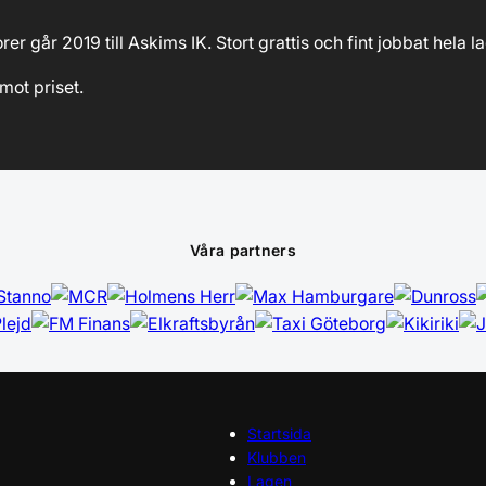
er går 2019 till Askims IK. Stort grattis och fint jobbat hela 
mot priset.
Våra partners
Startsida
Klubben
Lagen