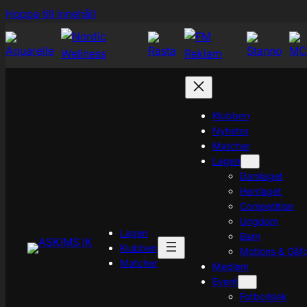
Hoppa
Hoppa till innehåll
till
innehåll
Klubben
Nyheter
Matcher
Lagen
Damlaget
Herrlaget
Competition
Ungdom
Lagen
Barn
Klubben
Motions & Gåfo
Matcher
Medlem
Event
Fotbollslek