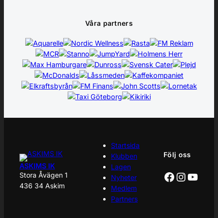
Våra partners
Startsida
Följ oss
Klubben
ASKIMS IK
Lagen
Facebook
Instagr
YouT
Stora Åvägen 1
Nyheter
436 34 Askim
Medlem
Partners