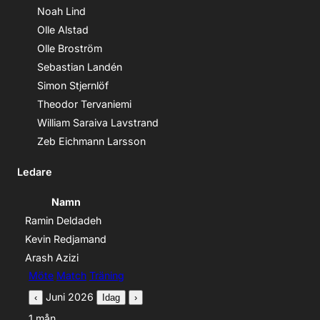
Noah Lind
Olle Alstad
Olle Broström
Sebastian Landén
Simon Stjernlöf
Theodor Tervaniemi
William Saraiva Lavstrand
Zeb Eichmann Larsson
Ledare
Namn
Ramin Deldadeh
Kevin Redjamand
Arash Azizi
Aktivitetstyp
Möte
Match
Träning
Juni 2026
‹
Idag
›
1
mån