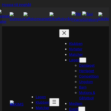
Hoppa
Hoppa till innehåll
till
innehåll
Klubben
Nyheter
Matcher
Lagen
Damlaget
Herrlaget
Competition
Ungdom
Barn
Motions &
Lagen
Gåfotboll
Klubben
Medlem
Matcher
Event