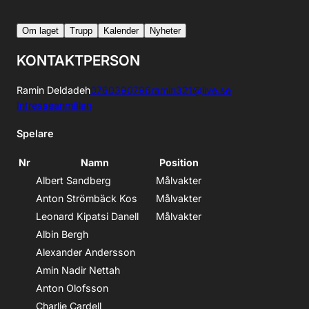
Om laget
Trupp
Kalender
Nyheter
KONTAKTPERSON
Ramin Deldadeh
0760390796
ramin321@live.se
Intresseanmälan
Spelare
Nr
Namn
Position
Albert Sandberg
Målvakter
Anton Strömbäck Kos
Målvakter
Leonard Kipatsi Danell
Målvakter
Albin Bergh
Alexander Andersson
Amin Nadir Nettah
Anton Olofsson
Charlie Cardell