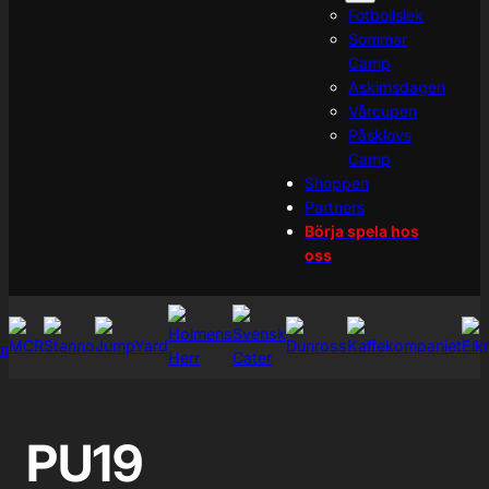
Fotbollslek
Sommar
Camp
Askimsdagen
Vårcupen
Påsklovs
Camp
Shoppen
Partners
Börja spela hos
oss
PU19