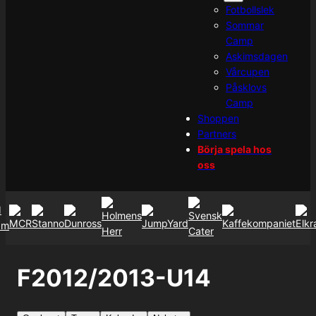
Fotbollslek
Sommar
Camp
Askimsdagen
Vårcupen
Påsklovs
Camp
Shoppen
Partners
Börja spela hos
oss
F2012/2013-U14