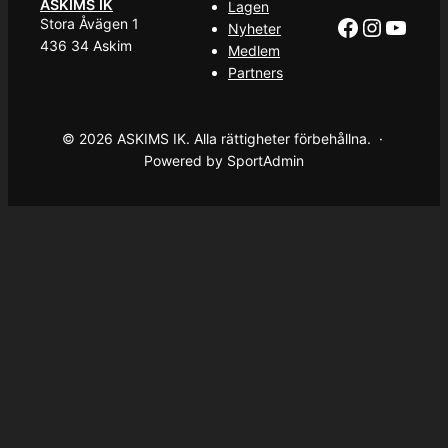
ASKIMS IK
Lagen
Facebook
Instag
YouT
Stora Åvägen 1
Nyheter
436 34 Askim
Medlem
Partners
© 2026 ASKIMS IK. Alla rättigheter förbehållna. ·
Powered by SportAdmin