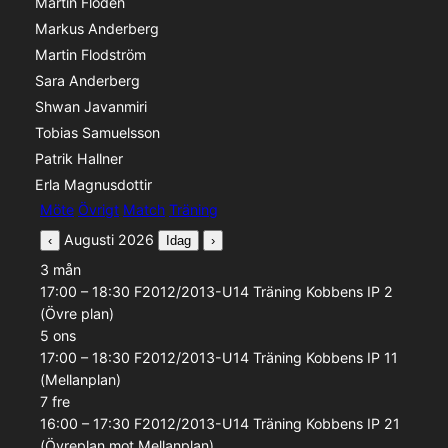
Martin Flodén
Markus Anderberg
Martin Flodström
Sara Anderberg
Shwan Javanmiri
Tobias Samuelsson
Patrik Hallner
Erla Magnusdottir
Aktivitetstyp
Möte
Övrigt
Match
Träning
Augusti 2026
‹
Idag
›
3
mån
17:00 – 18:30
F2012/2013-U14
Träning
Kobbens IP 2
(Övre plan)
5
ons
17:00 – 18:30
F2012/2013-U14
Träning
Kobbens IP 11
(Mellanplan)
7
fre
16:00 – 17:30
F2012/2013-U14
Träning
Kobbens IP 21
(Övreplan mot Mellanplan)