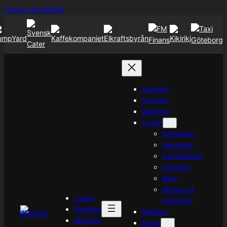
Hoppa
Hoppa till innehåll
till
innehåll
Klubben
Nyheter
Matcher
Lagen
Damlaget
Herrlaget
Competition
Ungdom
Barn
Motions &
Lagen
Gåfotboll
Klubben
Medlem
Matcher
Event