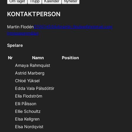
Om laget
Trupp
Kalender
Nyheter
KONTAKTPERSON
Martin Flodén
0705145564
martin_floden@hotmail.com
Intresseanmälan
Spelare
Nr
Namn
Position
Amaya Rahmquist
Astrid Marberg
Chloé Yüksel
Edda Vala Pálsdóttir
Ella Flodström
Elli Pålsson
Ellie Schoultz
Elsa Kellgren
Elsa Nordqvist