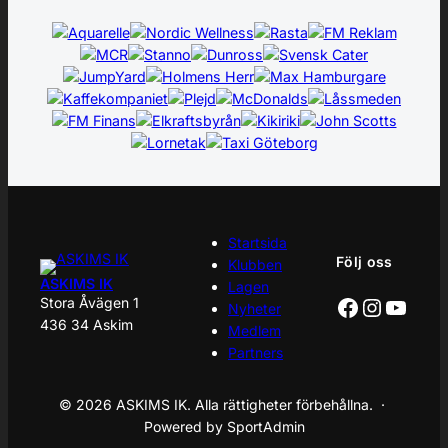
Startsida
Följ oss
Klubben
ASKIMS IK
Lagen
Facebook
Instagr
YouT
Stora Åvägen 1
Nyheter
436 34 Askim
Medlem
Partners
© 2026 ASKIMS IK. Alla rättigheter förbehållna. ·
Powered by SportAdmin