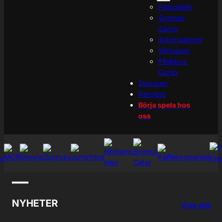
Fotbollslek
Sommar
Camp
Askimsdagen
Vårcupen
Påsklovs
Camp
Shoppen
Partners
Börja spela hos
oss
—
NYHETER
Visa alla