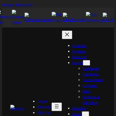
Hoppa
Hoppa till innehåll
till
innehåll
Klubben
Nyheter
Matcher
Lagen
Damlaget
Herrlaget
Competition
Ungdom
Barn
Motions &
Lagen
Gåfotboll
Klubben
Medlem
Matcher
Event