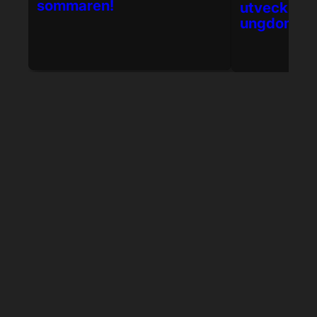
sommaren!
utveckling
ungdomsle