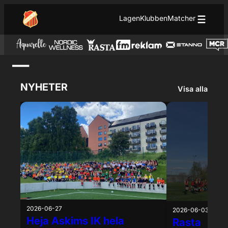
Hoppa till innehåll
Hoppa
Lagen
Klubben
Matcher
till
innehåll
—
NYHETER
Visa alla
2026-06-27
2026-06-03
Heja Askims IK hela
Rasta