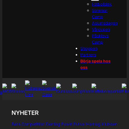
Fotbollslek
Sommar
Camp
Askimsdagen
Vårcupen
Påsklovs
Camp
Shoppen
Partners
Börja spela hos
oss
NYHETER
Barn
Competition
Damlag
Event
Futsal
Herrlag
Klubben