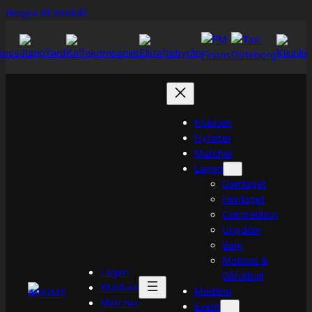
Hoppa
Hoppa till innehåll
till
innehåll
Klubben
Nyheter
Matcher
Lagen
Damlaget
Herrlaget
Competition
Ungdom
Barn
Motions &
Lagen
Gåfotboll
Klubben
Medlem
Matcher
Event