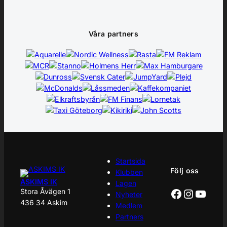
Våra partners
Startsida
Följ oss
Klubben
ASKIMS IK
Lagen
Facebook
Instagr
YouT
Stora Åvägen 1
Nyheter
436 34 Askim
Medlem
Partners