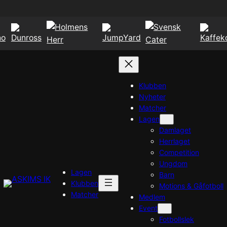
Klubben
Nyheter
Matcher
Lagen
Damlaget
Herrlaget
Competition
Ungdom
Lagen
Barn
Klubben
Motions & Gåfotboll
Matcher
Medlem
Event
Fotbollslek