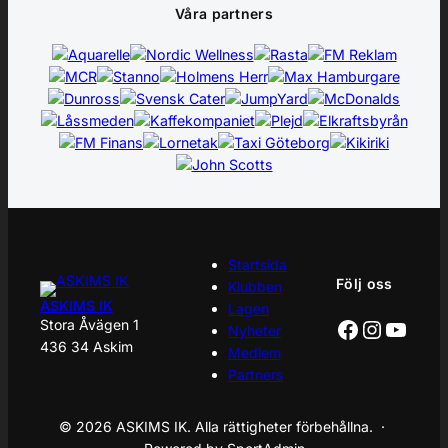
Våra partners
Startsida
Följ oss
Klubben
ASKIMS IK
Lagen
Facebook
Instagr
YouT
Stora Åvägen 1
Nyheter
436 34 Askim
Medlem
Partners
© 2026 ASKIMS IK. Alla rättigheter förbehållna. ·