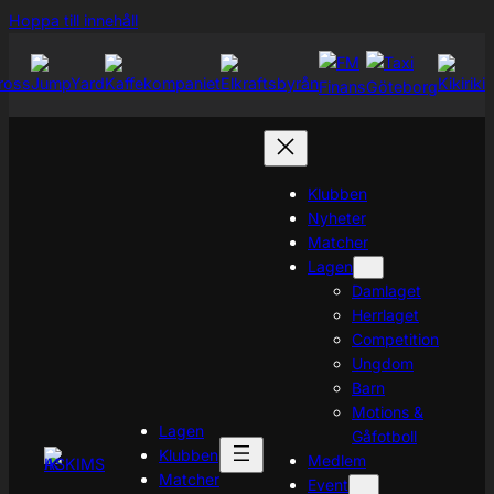
Hoppa
Hoppa till innehåll
till
innehåll
Klubben
Nyheter
Matcher
Lagen
Damlaget
Herrlaget
Competition
Ungdom
Barn
Motions &
Lagen
Gåfotboll
Klubben
Medlem
Matcher
Event