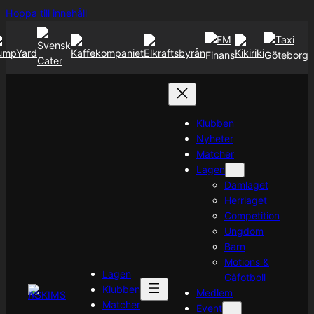
Hoppa
Hoppa till innehåll
till
innehåll
Klubben
Nyheter
Matcher
Lagen
Damlaget
Herrlaget
Competition
Ungdom
Barn
Motions &
Lagen
Gåfotboll
Klubben
Medlem
Matcher
Event