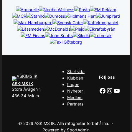
Startsida
Följ oss
Klubben
ASKIMS IK
Lagen
Facebook
Instag
YouT
Stora Åvägen 1
Nyheter
436 34 Askim
Medlem
Partners
© 2026 ASKIMS IK. Alla rättigheter förbehållna. ·
Powered by SportAdmin