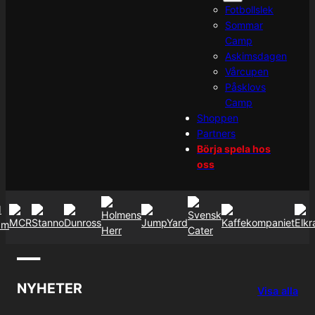
Fotbollslek
Sommar
Camp
Askimsdagen
Vårcupen
Påsklovs
Camp
Shoppen
Partners
Börja spela hos
oss
—
NYHETER
Visa alla