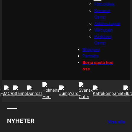
Fotbollslek
Sommar
Camp
Askimsdagen
Vårcupen
Påsklovs
Camp
Shoppen
Partners
Börja spela hos
oss
—
NYHETER
Visa alla