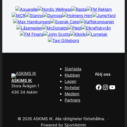
Startsida
Följ oss
Klubben
ASKIMS IK
Lagen
Facebook
Instag
YouT
Stora Åvägen 1
Nyheter
436 34 Askim
Medlem
Partners
© 2026 ASKIMS IK. Alla rättigheter förbehållna. ·
Powered by SportAdmin