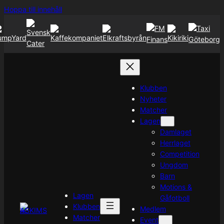
Hoppa
Hoppa till innehåll
till
innehåll
Klubben
Nyheter
Matcher
Lagen
Damlaget
Herrlaget
Competition
Ungdom
Barn
Motions &
Lagen
Gåfotboll
Klubben
Medlem
Matcher
Event