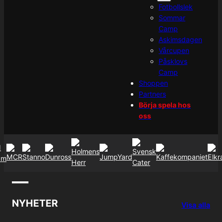
Fotbollslek
Sommar
Camp
Askimsdagen
Vårcupen
Påsklovs
Camp
Shoppen
Partners
Börja spela hos
oss
—
NYHETER
Visa alla