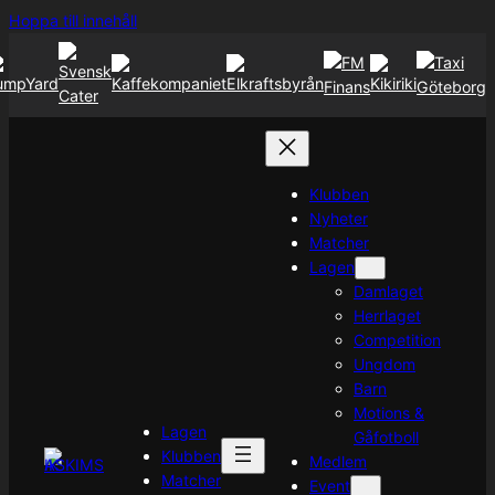
Hoppa
Hoppa till innehåll
till
innehåll
Klubben
Nyheter
Matcher
Lagen
Damlaget
Herrlaget
Competition
Ungdom
Barn
Motions &
Lagen
Gåfotboll
Klubben
Medlem
Matcher
Event