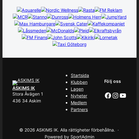
Startsida
Följ oss
Klubben
ASKIMS IK
Lagen
Facebook
Instag
YouT
Stora Åvägen 1
Nyheter
436 34 Askim
Medlem
Partners
© 2026 ASKIMS IK. Alla rättigheter förbehållna. ·
Powered by SportAdmin