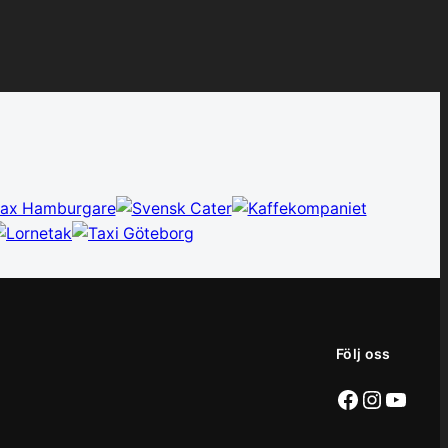
Följ oss
Facebook
Instag
YouT