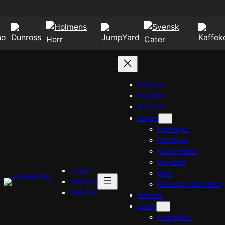
Klubben
Nyheter
Matcher
Lagen
Damlaget
Herrlaget
Competition
Ungdom
Lagen
Barn
Klubben
Motions & Gåfotboll
Matcher
Medlem
Event
Fotbollslek