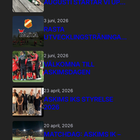
AUGUSTI STARTAR VI UPP
NYA U5 LAG
3 juni, 2026
RASTA
UTVECKLINGSTRÄNINGAR
OCH
UNGDOMSLEDARPROGRA
2 juni, 2026
M
VÄLKOMNA TILL
ASKIMSDAGEN
23 april, 2026
ASKIMS IKS STYRELSE
2026
20 april, 2026
MATCHDAG: ASKIMS IK –