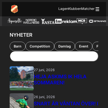
Hoppa till innehåll
Hoppa
Lagen
Klubben
Matcher
till
innehåll
NYHETER
Barn
Competition
Damlag
Event
Futsal
27 juni, 2026
HEJA ASKIMS IK HELA
SOMMAREN!
26 juni, 2026
SNART ÄR VÄNTAN ÖVER! I