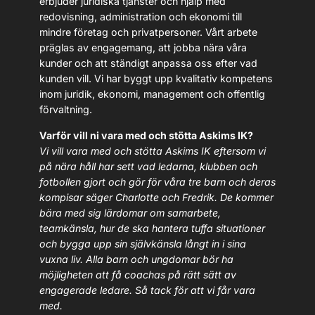
erbjuder juridiska tjänster och hjälp med
redovisning, administration och ekonomi till
mindre företag och privatpersoner. Vårt arbete
präglas av engagemang, att jobba nära våra
kunder och att ständigt anpassa oss efter vad
kunden vill. Vi har byggt upp kvalitativ kompetens
inom juridik, ekonomi, management och offentlig
förvaltning.
Varför vill ni vara med och stötta Askims IK?
Vi vill vara med och stötta Askims IK eftersom vi
på nära håll har sett vad ledarna, klubben och
fotbollen gjort och gör för våra tre barn och deras
kompisar säger Charlotte och Fredrik. De kommer
bära med sig lärdomar om samarbete,
teamkänsla, hur de ska hantera tuffa situationer
och bygga upp sin självkänsla långt in i sina
vuxna liv. Alla barn och ungdomar bör ha
möjligheten att få coachas på rätt sätt av
engagerade ledare. Så tack för att vi får vara
med.