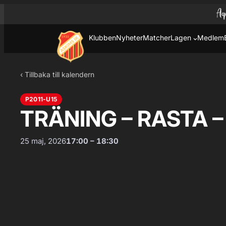
Hoppa till innehåll
Hoppa
till
innehåll
Klubben
Nyheter
Matcher
Lagen
Medlem
‹ Tillbaka till kalendern
P2011-U15
TRÄNING – RASTA –
25 maj, 2026
17:00 – 18:30