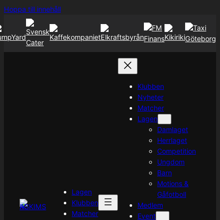
Hoppa
Hoppa till innehåll
till
innehåll
Klubben
Nyheter
Matcher
Lagen
Damlaget
Herrlaget
Competition
Ungdom
Barn
Motions &
Lagen
Gåfotboll
Klubben
Medlem
Matcher
Event