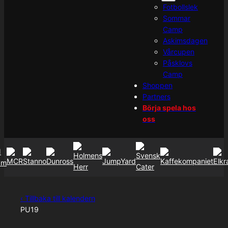
Fotbollslek
Sommar
Camp
Askimsdagen
Vårcupen
Påsklovs
Camp
Shoppen
Partners
Börja spela hos
oss
‹ Tillbaka till kalendern
PU19