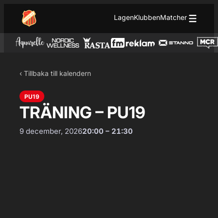
Hoppa till innehåll
Hoppa
Lagen
Klubben
Matcher
till
innehåll
‹ Tillbaka till kalendern
PU19
TRÄNING – PU19
9 december, 2026
20:00 – 21:30