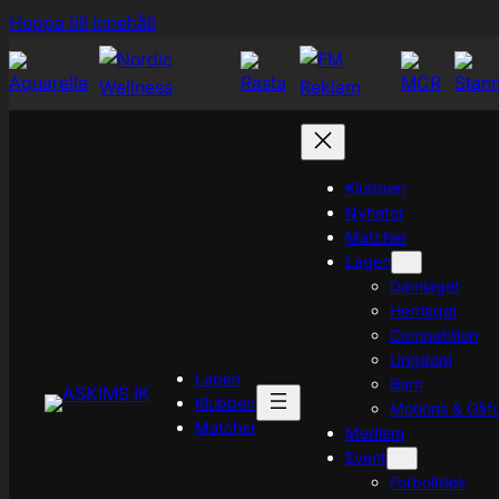
Hoppa
Hoppa till innehåll
till
innehåll
Klubben
Nyheter
Matcher
Lagen
Damlaget
Herrlaget
Competition
Ungdom
Lagen
Barn
Klubben
Motions & Gåfo
Matcher
Medlem
Event
Fotbollslek