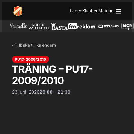
Hoppa till innehåll
Hoppa
Lagen
Klubben
Matcher
till
innehåll
‹ Tillbaka till kalendern
PU17-2009/2010
TRÄNING – PU17-
2009/2010
23 juni, 2026
20:00 – 21:30