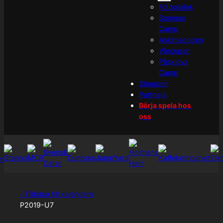
Fotbollslek
Sommar
Camp
Askimsdagen
Vårcupen
Påsklovs
Camp
Shoppen
Partners
Börja spela hos
oss
‹ Tillbaka till kalendern
P2019-U7