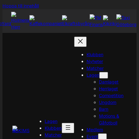
Hoppa
Hoppa till innehåll
till
innehåll
Klubben
Nyheter
Matcher
Lagen
Damlaget
Herrlaget
Competition
Ungdom
Barn
Motions &
Lagen
Gåfotboll
Klubben
Medlem
Matcher
Event