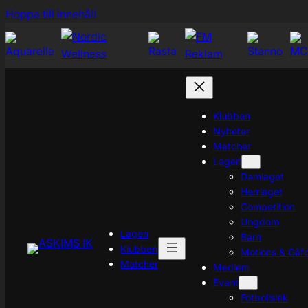
Hoppa
Hoppa till innehåll
till
innehåll
Klubben
Nyheter
Matcher
Lagen
Damlaget
Herrlaget
Competition
Ungdom
Lagen
Barn
Klubben
Motions & Gåfo
Matcher
Medlem
Event
Fotbollslek