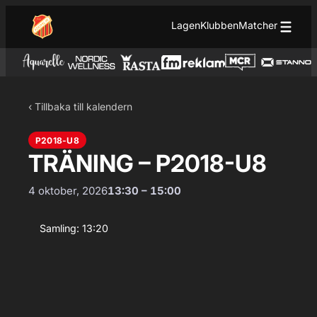
Hoppa till innehåll
Hoppa
Lagen
Klubben
Matcher
till
innehåll
‹ Tillbaka till kalendern
P2018-U8
TRÄNING – P2018-U8
4 oktober, 2026
13:30 – 15:00
Samling: 13:20