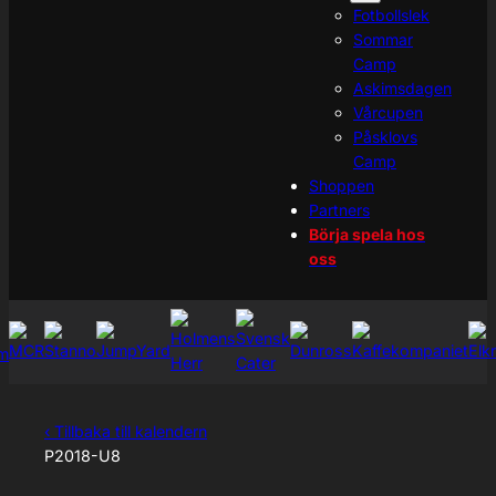
Fotbollslek
Sommar
Camp
Askimsdagen
Vårcupen
Påsklovs
Camp
Shoppen
Partners
Börja spela hos
oss
‹ Tillbaka till kalendern
P2018-U8