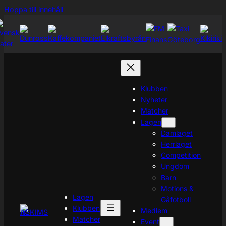
Hoppa
Hoppa till innehåll
till
innehåll
Klubben
Nyheter
Matcher
Lagen
Damlaget
Herrlaget
Competition
Ungdom
Barn
Motions &
Lagen
Gåfotboll
Klubben
Medlem
Matcher
Event