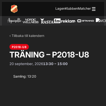
Hoppa till innehåll
Hoppa
Lagen
Klubben
Matcher
till
innehåll
‹ Tillbaka till kalendern
P2018-U8
TRÄNING – P2018-U8
20 september, 2026
13:30 – 15:00
Samling: 13:20