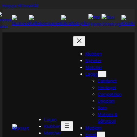
Hoppa
Hoppa till innehåll
till
innehåll
Klubben
Nyheter
Matcher
Lagen
Damlaget
Herrlaget
Competition
Ungdom
Barn
Motions &
Lagen
Gåfotboll
Klubben
Medlem
Matcher
Event