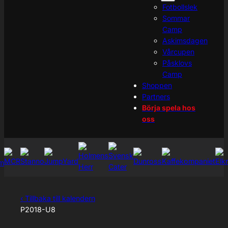
Fotbollslek
Sommar
Camp
Askimsdagen
Vårcupen
Påsklovs
Camp
Shoppen
Partners
Börja spela hos
oss
‹ Tillbaka till kalendern
P2018-U8