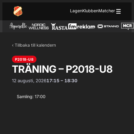
Hoppa till innehåll
Hoppa
Lagen
Klubben
Matcher
till
innehåll
‹ Tillbaka till kalendern
P2018-U8
TRÄNING – P2018-U8
12 augusti, 2026
17:15 – 18:30
Samling: 17:00