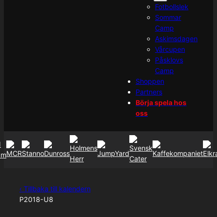
Fotbollslek
Sommar
Camp
Askimsdagen
Vårcupen
Påsklovs
Camp
Shoppen
Partners
Börja spela hos
oss
‹ Tillbaka till kalendern
P2018-U8