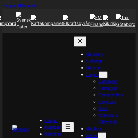
Hoppa
Hoppa till innehåll
till
innehåll
Klubben
Nyheter
Matcher
Lagen
Damlaget
Herrlaget
Competition
Ungdom
Barn
Motions &
Lagen
Gåfotboll
Klubben
Medlem
Matcher
Event