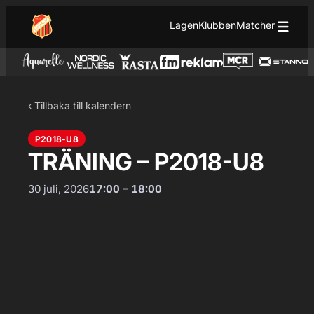
Hoppa till innehåll
Hoppa
Lagen
Klubben
Matcher
till
innehåll
‹ Tillbaka till kalendern
P2018-U8
TRÄNING – P2018-U8
30 juli, 2026
17:00 – 18:00