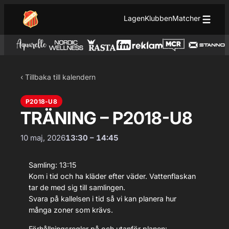
Hoppa till innehåll
Hoppa
Lagen
Klubben
Matcher
till
innehåll
‹ Tillbaka till kalendern
P2018-U8
TRÄNING – P2018-U8
10 maj, 2026
13:30 – 14:45
Samling: 13:15
Kom i tid och ha kläder efter väder. Vattenflaskan
tar de med sig till samlingen.
Svara på kallelsen i tid så vi kan planera hur
många zoner som krävs.
Förhållningsregler på och utanför planen: