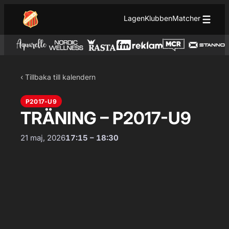
Hoppa till innehåll
Hoppa
Lagen
Klubben
Matcher
till
innehåll
‹ Tillbaka till kalendern
P2017-U9
TRÄNING – P2017-U9
21 maj, 2026
17:15 – 18:30