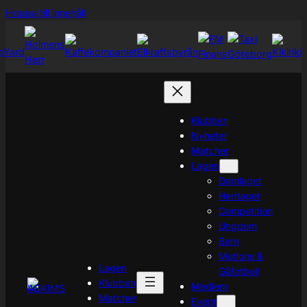
Hoppa
Hoppa till innehåll
till
innehåll
Klubben
Nyheter
Matcher
Lagen
Damlaget
Herrlaget
Competition
Ungdom
Barn
Motions &
Lagen
Gåfotboll
Klubben
Medlem
Matcher
Event