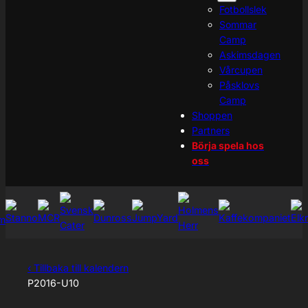
Fotbollslek
Sommar
Camp
Askimsdagen
Vårcupen
Påsklovs
Camp
Shoppen
Partners
Börja spela hos
oss
‹ Tillbaka till kalendern
P2016-U10