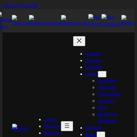
Hoppa
Hoppa till innehåll
till
innehåll
Klubben
Nyheter
Matcher
Lagen
Damlaget
Herrlaget
Competition
Ungdom
Barn
Motions &
Lagen
Gåfotboll
Klubben
Medlem
Matcher
Event