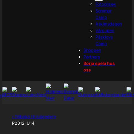
Fotbollslek
Sommar
Camp
Askimsdagen
Vårcupen
Påsklovs
Camp
Shoppen
Partners
Börja spela hos
oss
‹ Tillbaka till kalendern
P2012-U14