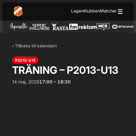
Hoppa till innehåll
Hoppa
Lagen
Klubben
Matcher
till
innehåll
‹ Tillbaka till kalendern
P2013-U13
TRÄNING – P2013-U13
14 maj, 2026
17:00 – 18:30