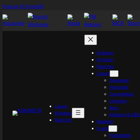
Hoppa
Hoppa till innehåll
till
innehåll
Klubben
Nyheter
Matcher
Lagen
Damlaget
Herrlaget
Competition
Ungdom
Lagen
Barn
Klubben
Motions & Gåfo
Matcher
Medlem
Event
Fotbollslek