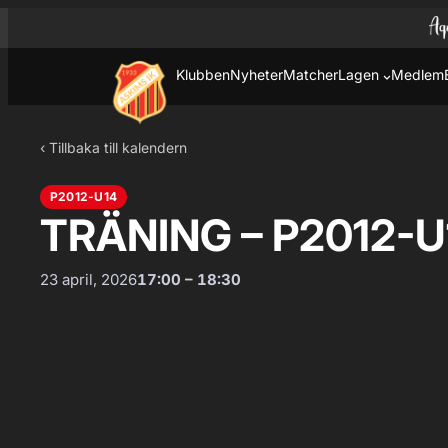
Hoppa till innehåll
Hoppa
till
innehåll
Klubben
Nyheter
Matcher
Lagen
Medlem
‹ Tillbaka till kalendern
P2012-U14
TRÄNING – P2012-U
23 april, 2026
17:00 – 18:30