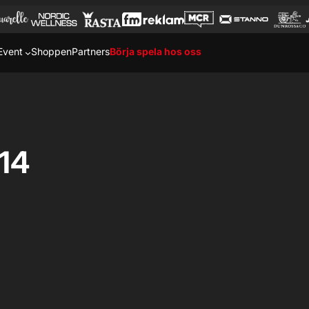
Event
Shoppen
Partners
Börja spela hos oss
14