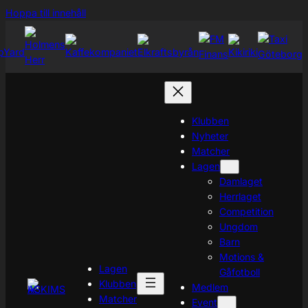
Hoppa
Hoppa till innehåll
till
innehåll
Klubben
Nyheter
Matcher
Lagen
Damlaget
Herrlaget
Competition
Ungdom
Barn
Motions &
Lagen
Gåfotboll
Klubben
Medlem
Matcher
Event