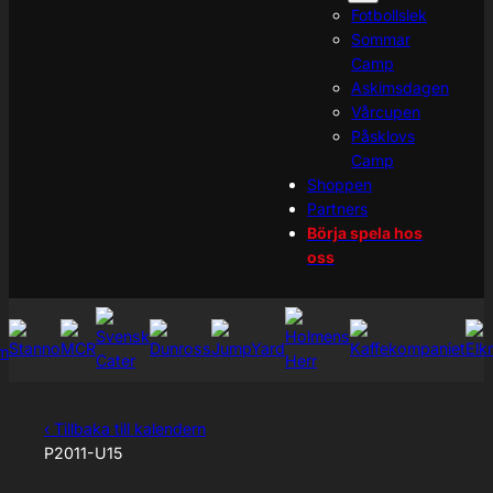
Fotbollslek
Sommar
Camp
Askimsdagen
Vårcupen
Påsklovs
Camp
Shoppen
Partners
Börja spela hos
oss
‹ Tillbaka till kalendern
P2011-U15