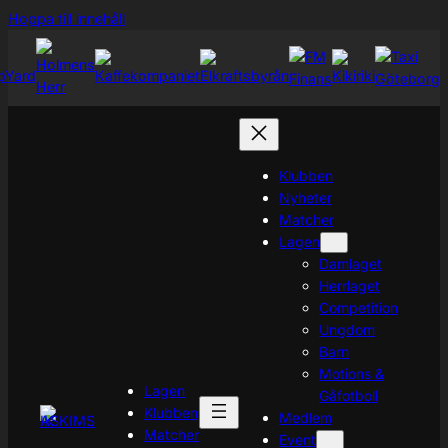
Hoppa
Hoppa till innehåll
till
innehåll
Klubben
Nyheter
Matcher
Lagen
Damlaget
Herrlaget
Competition
Ungdom
Barn
Motions &
Lagen
Gåfotboll
Klubben
Medlem
Matcher
Event