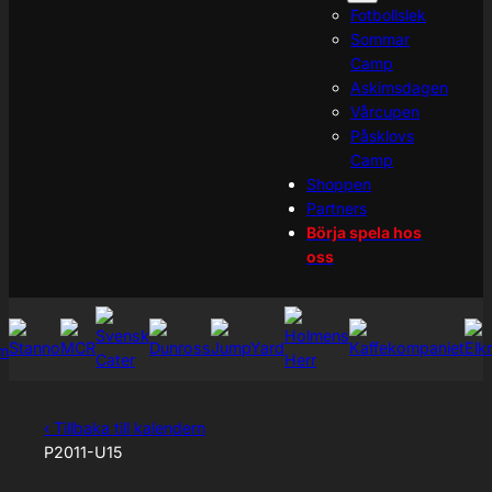
Fotbollslek
Sommar
Camp
Askimsdagen
Vårcupen
Påsklovs
Camp
Shoppen
Partners
Börja spela hos
oss
‹ Tillbaka till kalendern
P2011-U15