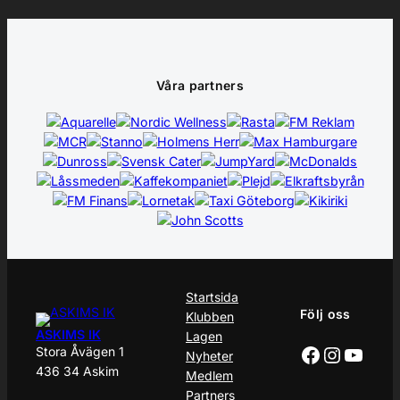
Våra partners
Startsida
Följ oss
Klubben
ASKIMS IK
Lagen
Facebook
Instagr
YouT
Stora Åvägen 1
Nyheter
436 34 Askim
Medlem
Partners