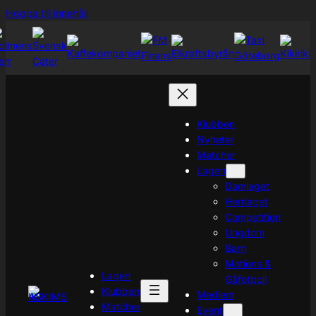
Hoppa
Hoppa till innehåll
till
innehåll
Klubben
Nyheter
Matcher
Lagen
Damlaget
Herrlaget
Competition
Ungdom
Barn
Motions &
Lagen
Gåfotboll
Klubben
Medlem
Matcher
Event