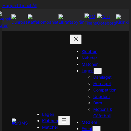
Hoppa
Hoppa till innehåll
till
innehåll
Klubben
Nyheter
Matcher
Lagen
Damlaget
Herrlaget
Competition
Ungdom
Barn
Motions &
Lagen
Gåfotboll
Klubben
Medlem
Matcher
Event