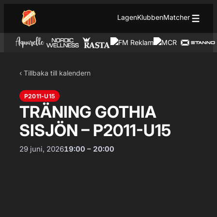
Hoppa till innehåll
Hoppa
Lagen
Klubben
Matcher
till
innehåll
‹ Tillbaka till kalendern
P2011-U15
TRÄNING GOTHIA
SISJÖN – P2011-U15
29 juni, 2026
19:00 – 20:00